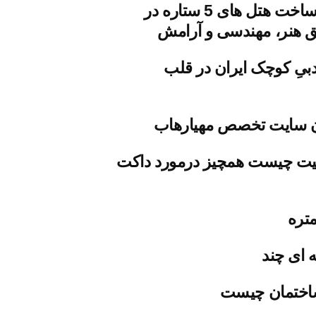
معماری و ساخت هتل های 5 ستاره در
یق هنر، مهندسی و آرامش
یِ کوچک ایران در قلب
 سایت تخصص مهیارهاب
یت چیست همچیز درمورد داکت
تره
 ای چند
اختمان چیست