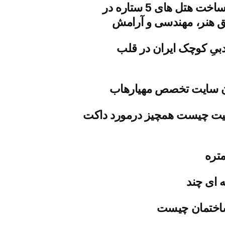
معماری و ساخت هتل های 5 ستاره در
یق هنر، مهندسی و آرامش
یِ کوچک ایران در قلب
 سایت تخصص مهیارهاب
یت چیست همچیز درمورد داکت
تره
 ای چند
اختمان چیست