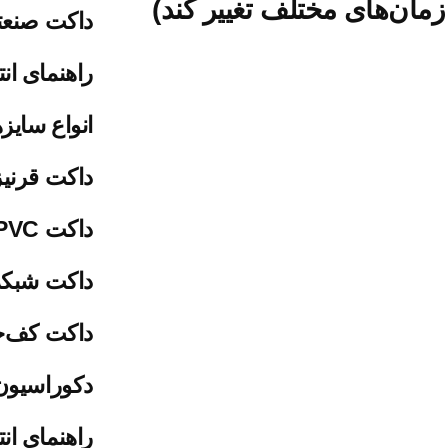
ان‌های مختلف تغییر کند)
داکت صنع
راهنمای ان
انواع سایز
داکت قرن
داکت PVC چیست؟
داکت شبک
داکت کف‌
دکوراسیون
راهنمای ان