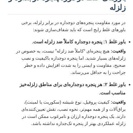
زلزله
در مورد مقاومت پنجره‌های دوجداره در برابر زلزله، برخی
باورهای غلط رایج است که باید شفاف‌سازی شوند:
باور غلط ۱: پنجره دوجداره کاملاً ضد زلزله است.
واقعیت:
هیچ پنجره‌ای “کاملاً ضد زلزله” نیست، به خصوص در
زلزله‌های بسیار شدید. اما پنجره دوجداره باکیفیت و نصب
صحیح، مقاومت و ایمنی را به شدت افزایش داده و خطر
جراحت را به حداقل می‌رساند.
باور غلط ۲: هر پنجره دوجداره‌ای برای مناطق زلزله‌خیز
مناسب است.
واقعیت:
کیفیت پروفیل، نوع شیشه (سکوریت یا لمینت)،
یراق‌آلات و از همه مهم‌تر، نحوه نصب، نقش تعیین‌کننده‌ای
دارند. یک پنجره دوجداره ارزان و نامرغوب ممکن است در
زلزله عملکردی بهتر از پنجره تک‌جداره نداشته باشد.