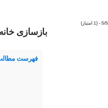
5/5 - (1 امتیاز)
بازسازی خانه 200 متری+هزینه | راهنمای جامع طراح
فهرست مطالب