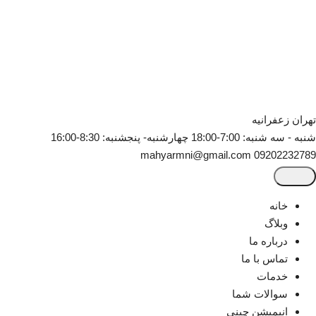
تهران
زعفرانیه
شنبه - سه شنبه: 7:00-18:00
چهارشنبه- پنجشنبه: 8:30-16:00
mahyarmni@gmail.com
09202232789
خانه
وبلاگ
درباره ما
تماس با ما
خدمات
سوالات شما
انیمیشن چینی