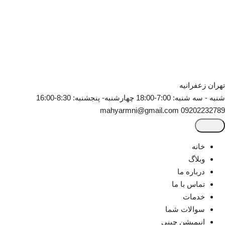
تهران
زعفرانیه
شنبه - سه شنبه: 7:00-18:00
چهارشنبه- پنجشنبه: 8:30-16:00
mahyarmni@gmail.com
09202232789
خانه
وبلاگ
درباره ما
تماس با ما
خدمات
سوالات شما
انیمیشن چینی