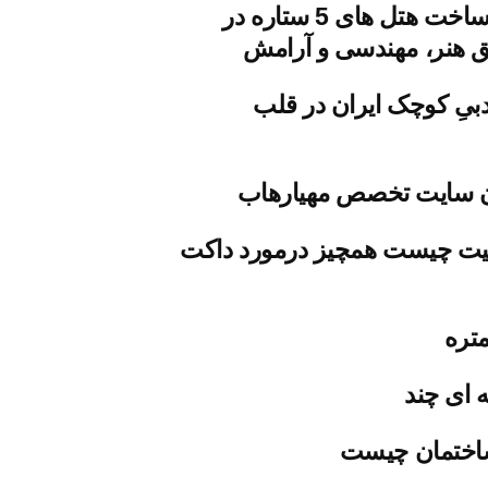
معماری و ساخت هتل های 5 ستاره در
یق هنر، مهندسی و آرامش
یِ کوچک ایران در قلب
 سایت تخصص مهیارهاب
یت چیست همچیز درمورد داکت
تره
 ای چند
اختمان چیست