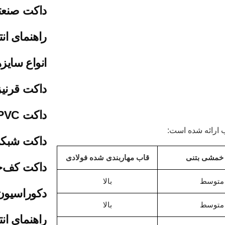
داکت صنع
راهنمای ان
انواع سایز
داکت قرن
داکت PVC چیست؟
ب ارائه شده است:
داکت شبک
خمشی بتنی
قاب مهاربندی شده فولادی
داکت کف‌
متوسط
بالا
دکوراسیون
متوسط
بالا
راهنمای ان