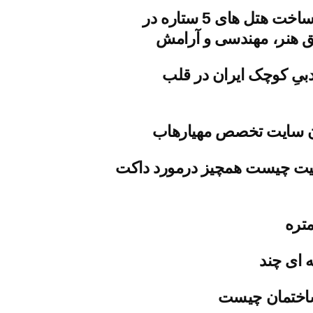
معماری و ساخت هتل های 5 ستاره در
یق هنر، مهندسی و آرامش
یِ کوچک ایران در قلب
 سایت تخصص مهیارهاب
یت چیست همچیز درمورد داکت
تره
 ای چند
اختمان چیست