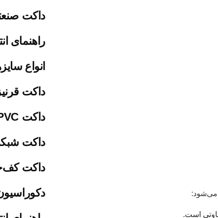
داکت صنع
راهنمای ان
انواع سایز
داکت قرن
داکت PVC چیست؟
داکت شبک
داکت کف‌
دکوراسیون
می‌شود:
اوتی است.